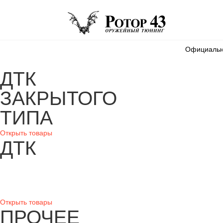
Skip
ROTO
ТЮНИНГ ОРУЖИ
to
content
Официальны
ДТК
ЗАКРЫТОГО
ТИПА
Открыть товары
ДТК
Открыть товары
ПРОЧЕЕ