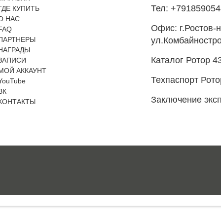
Тел: +79185905
ГДЕ КУПИТЬ
О НАС
Офис: г.Ростов-н
FAQ
ПАРТНЕРЫ
ул.Комбайностро
НАГРАДЫ
Каталог Ротор 4
ЗАПИСИ
МОЙ АККАУНТ
Техпаспорт Рото
YouTube
ВК
Заключение экс
КОНТАКТЫ