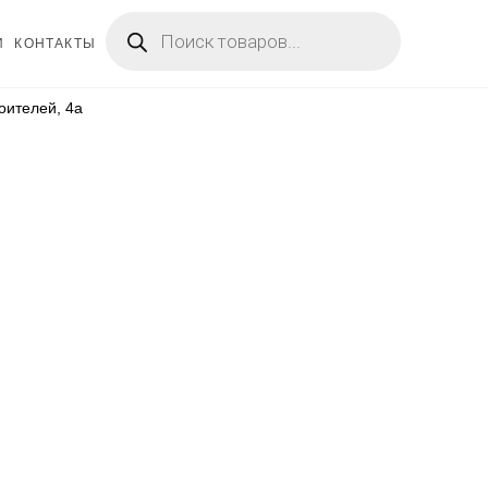
Поиск
товаров
И
КОНТАКТЫ
оителей, 4а