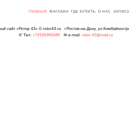
R43
Я
ГЛАВНАЯ
МАГАЗИН
ГДЕ КУПИТЬ
О НАС
ЗАПИС
й сайт «Ротор 43» © rotor43.ru
г.Ростов-на-Дону, ул.Комбайностр
✆ Тел:
+79185905485
✉ e-mail:
rotor-43@mail.ru