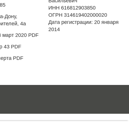
Васильевич
485
ИНН 616812903850
ОГРН 314619402000020
а-Дону,
Дата регистрации: 20 января
ителей, 4а
2014
3 март 2020 PDF
р 43 PDF
перта PDF