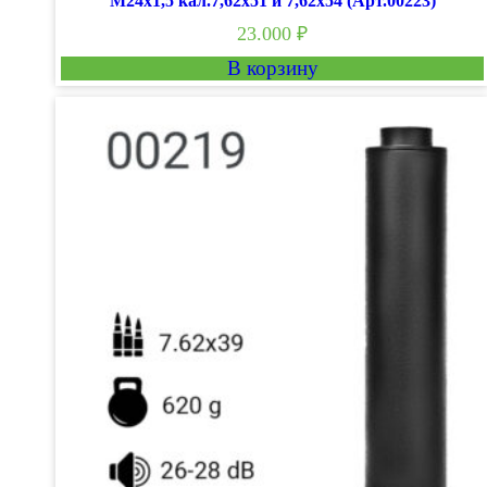
М24х1,5 кал.7,62х51 и 7,62х54 (Арт.00223)
23.000
₽
В корзину