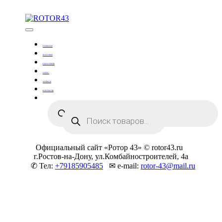
Skip
to
content
Тюнинг оружия
ROTOR43
ГЛАВНАЯ
МАГАЗИН
ГДЕ КУПИТЬ
О НАС
ЗАПИСИ
КОНТАКТЫ
Поиск
Поиск
товаров
товаров
Официальный сайт «Ротор 43» © rotor43.ru
г.Ростов-на-Дону, ул.Комбайностроителей, 4а
✆ Тел:
+79185905485
✉ e-mail:
rotor-43@mail.ru