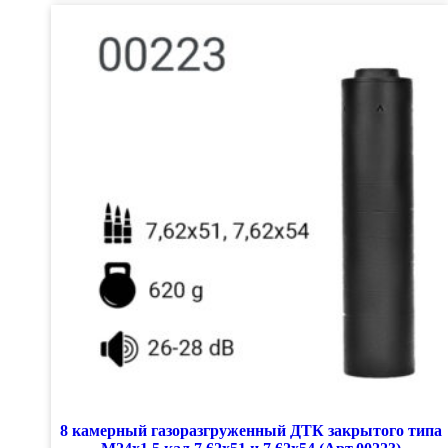
8 камерный газоразгруженный ДТК закрытого типа