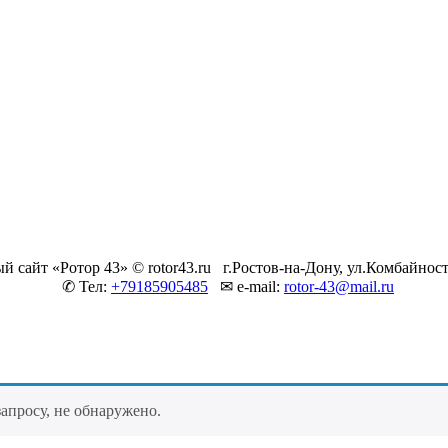
 сайт «Ротор 43» © rotor43.ru
г.Ростов-на-Дону, ул.Комбайност
✆ Тел:
+79185905485
✉ e-mail:
rotor-43@mail.ru
апросу, не обнаружено.