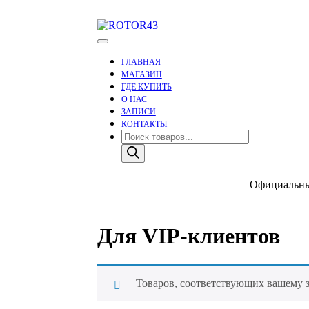
Skip
to
content
Тюнинг оружия
ROTOR43
ГЛАВНАЯ
МАГАЗИН
ГДЕ КУПИТЬ
О НАС
ЗАПИСИ
КОНТАКТЫ
Поиск
товаров
Официальный
Для VIP-клиентов
Товаров, соответствующих вашему з