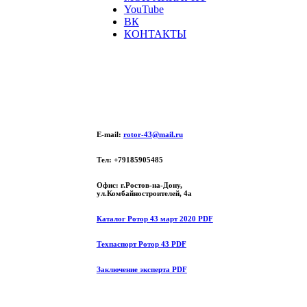
YouTube
ВК
КОНТАКТЫ
E-mail:
rotor-43@mail.ru
Тел: +79185905485
Офис: г.Ростов-на-Дону,
ул.Комбайностроителей, 4а
Каталог Ротор 43 март 2020 PDF
Техпаспорт Ротор 43 PDF
Заключение эксперта PDF