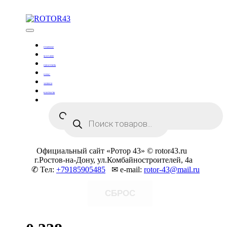
Skip
to
content
Тюнинг оружия
ROTOR43
ГЛАВНАЯ
МАГАЗИН
ГДЕ КУПИТЬ
О НАС
ЗАПИСИ
КОНТАКТЫ
Поиск
Поиск
товаров
товаров
Официальный сайт «Ротор 43» © rotor43.ru
г.Ростов-на-Дону, ул.Комбайностроителей, 4а
✆ Тел:
+79185905485
✉ e-mail:
rotor-43@mail.ru
СБРОС