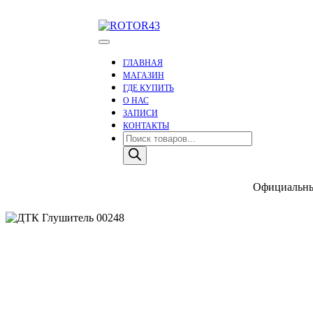
Skip
to
content
Тюнинг оружия
ROTOR43
ГЛАВНАЯ
МАГАЗИН
ГДЕ КУПИТЬ
О НАС
ЗАПИСИ
КОНТАКТЫ
Поиск
товаров
Официальный