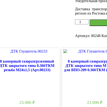
Убедительная прось
Доставка транспор
регион из Ростова
Количество
товара
3
камерный
Артикул:
00248
Ка
газоразгруженный
ДТК
закрытого
типа
5,45х39
Сайга
8 камерный газоразгруженный
8 камерный газоразг
TR3
ДТК закрытого типа 0.366ТКМ
ДТК закрытого типа М
(Арт.00248)
резьба М24х1,5 (Арт.00233)
для ВПО-209 0.366ТКМ (
23.000
₽
23.000
₽