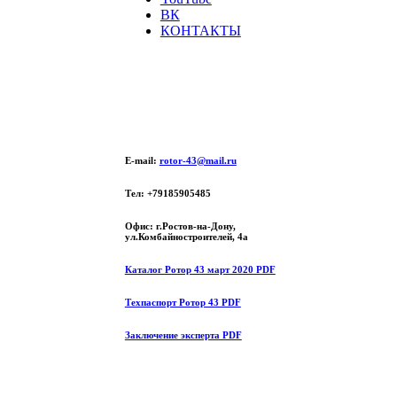
ВК
КОНТАКТЫ
E-mail:
rotor-43@mail.ru
Тел: +79185905485
Офис: г.Ростов-на-Дону,
ул.Комбайностроителей, 4а
Каталог Ротор 43 март 2020 PDF
Техпаспорт Ротор 43 PDF
Заключение эксперта PDF