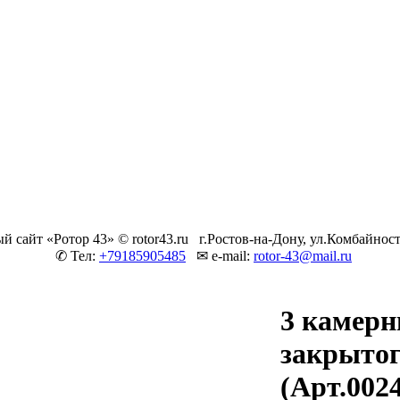
 сайт «Ротор 43» © rotor43.ru
г.Ростов-на-Дону, ул.Комбайност
✆ Тел:
+79185905485
✉ e-mail:
rotor-43@mail.ru
3 камер
закрытог
(Арт.002