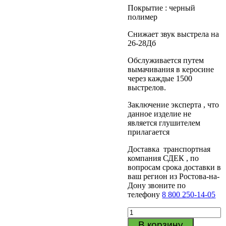
Покрытие : черный
полимер
Снижает звук выстрела на
26-28Дб
Обслуживается путем
вымачивания в керосине
через каждые 1500
выстрелов.
Заключение эксперта , что
данное изделие не
является глушителем
прилагается
Доставка транспортная
компания СДЕК , по
вопросам срока доставки в
ваш регион из Ростова-на-
Дону звоните по
телефону
8 800 250-14-05
Количество
товара
В корзину