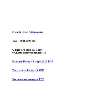
E-mail:
rotor-43@mail.ru
Тел: +79185905485
Офис: г.Ростов-на-Дону,
ул.Комбайностроителей, 4а
Каталог Ротор 43 март 2020 PDF
Техпаспорт Ротор 43 PDF
Заключение эксперта PDF