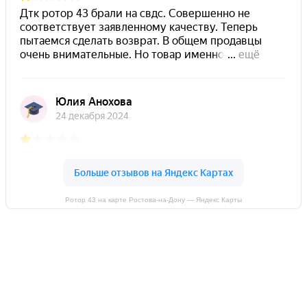
Ротор 43 на карте Ростова‑на‑Дону — Яндекс Карты