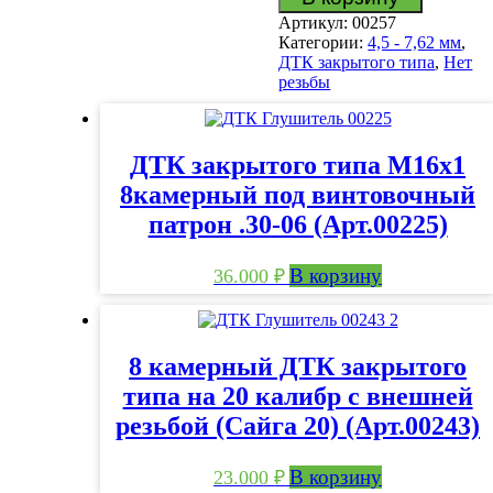
6
Артикул:
00257
камерный
Категории:
4,5 - 7,62 мм
,
газоразгруженный
ДТК закрытого типа
,
Нет
ДТК
резьбы
5,45х39
Сайга
TR3
/
ДТК закрытого типа М16х1
АК12
(Арт.00257)
8камерный под винтовочный
патрон .30-06 (Арт.00225)
В корзину
36.000
₽
8 камерный ДТК закрытого
типа на 20 калибр с внешней
резьбой (Сайга 20) (Арт.00243)
В корзину
23.000
₽