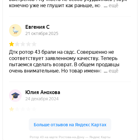
Ротор 43 на карте Ростова‑на‑Дону — Яндекс Карты