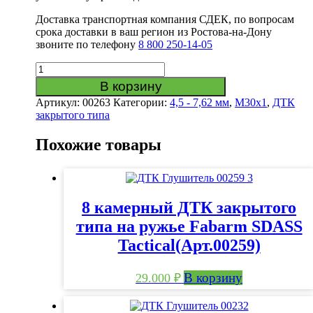
Доставка транспортная компания СДЕК, по вопросам
срока доставки в ваш регион из Ростова-на-Дону
звоните по телефону
8 800 250-14-05
Количество
товара
В корзину
8
Артикул:
00263
Категории:
4,5 - 7,62 мм
,
M30x1
,
ДТК
камерный
закрытого типа
ДТК
закрытого
Похожие товары
типа
для
винтовки
СВ-98
(Арт.00263)
8 камерный ДТК закрытого
типа на ружье Fabarm SDASS
Tactical(Арт.00259)
В корзину
29.000
₽