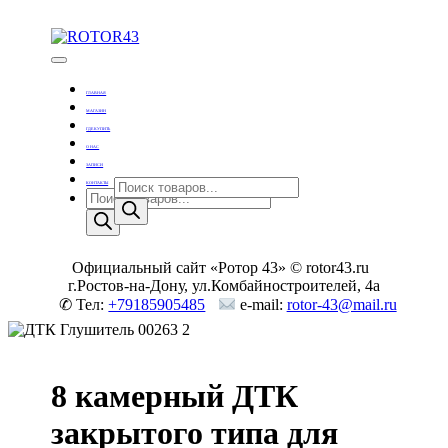
Skip
to
content
Тюнинг оружия
ROTOR43
ГЛАВНАЯ
МАГАЗИН
ГДЕ КУПИТЬ
О НАС
ЗАПИСИ
Поиск
КОНТАКТЫ
Поиск
товаров
товаров
Официальный сайт «Ротор 43» © rotor43.ru
г.Ростов-на-Дону, ул.Комбайностроителей, 4а
✆ Тел:
+79185905485
e-mail:
rotor-43@mail.ru
8 камерный ДТК
закрытого типа для